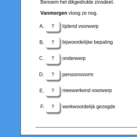
Benoem het dikgedrukte zinsdeel.
Vanmorgen
vloog ze nog.
?
lijdend voorwerp
?
bijwoordelijke bepaling
?
onderwerp
?
persoonsvorm
?
meewerkend voorwerp
?
werkwoordelijk gezegde